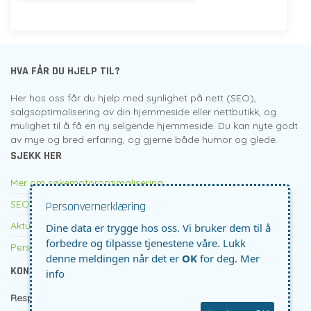
HVA FÅR DU HJELP TIL?
Her hos oss får du hjelp med synlighet på nett (SEO),
salgsoptimalisering av din hjemmeside eller nettbutikk, og
mulighet til å få en ny selgende hjemmeside. Du kan nyte godt
av mye og bred erfaring, og gjerne både humor og glede.
SJEKK HER
Mer om søkemotoroptimalisering
SEO pris
Personvernerklæring
Aktuelt om SEO etc
Dine data er trygge hos oss. Vi bruker dem til å
forbedre og tilpasse tjenestene våre. Lukk
Personvern
denne meldingen når det er
OK
for deg.
Mer
KONTAKTINFO
info
Responspartner AS
- Vikingveien 5 - 1170 Oslo