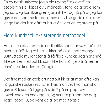
En av nettbutikkene jeg hjalp i gang "tok over" en
etablert nisje i løpet av 6 måneder, fordi de gjorde som
jeg sa. Jeg kan ikke gi en garanti her og nå på at jeg kan
gjøre det samme for deg, men du vil se gode resultater
lenge før det har gått et halvt år - det er jeg sikker på.
Flere kunder til eksisterende netthandel
H
ar du en eksisterende nettbutikk som har vært på nett i
over ett år? Jeg er helst sikker på at du hatr mange
uutnyttede muligheter til å få flere kunder. Jeg har ennå
ikke sett en nettbutikk som ikke kan få hjelp til å hente
ennå flere kunder fra Google.
Det fine med en etablert nettbutikk er at man ofte kan
få ganske raske resultater hvis man vet hva man skal
gjøre. Slik som å ligge på side 2 på en populær
søkefrase den ene dagen, og senere på samme dag
ligge i topp 10, og kanskje til og med topp 3.