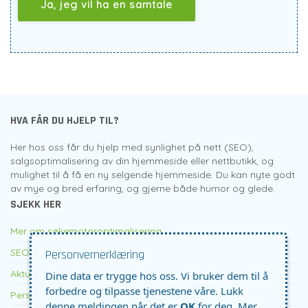
HVA FÅR DU HJELP TIL?
Her hos oss får du hjelp med synlighet på nett (SEO),
salgsoptimalisering av din hjemmeside eller nettbutikk, og
mulighet til å få en ny selgende hjemmeside. Du kan nyte godt
av mye og bred erfaring, og gjerne både humor og glede.
SJEKK HER
Mer om søkemotoroptimalisering
SEO pris
Personvernerklæring
Aktuelt om SEO etc
Dine data er trygge hos oss. Vi bruker dem til å
forbedre og tilpasse tjenestene våre. Lukk
Personvern
denne meldingen når det er
OK
for deg.
Mer