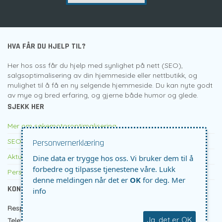
HVA FÅR DU HJELP TIL?
Her hos oss får du hjelp med synlighet på nett (SEO),
salgsoptimalisering av din hjemmeside eller nettbutikk, og
mulighet til å få en ny selgende hjemmeside. Du kan nyte godt
av mye og bred erfaring, og gjerne både humor og glede.
SJEKK HER
Mer om søkemotoroptimalisering
SEO pris
Personvernerklæring
Aktuelt om SEO etc
Dine data er trygge hos oss. Vi bruker dem til å
forbedre og tilpasse tjenestene våre. Lukk
Personvern
denne meldingen når det er
OK
for deg.
Mer
KONTAKTINFO
info
Responspartner AS
- Vikingveien 5 - 1170 Oslo
Ja, det er OK
Telefon
45059000