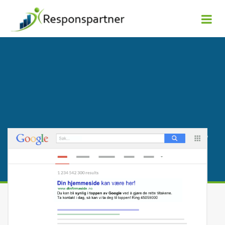
SEO tilstandsrapport :
hva bør
endres